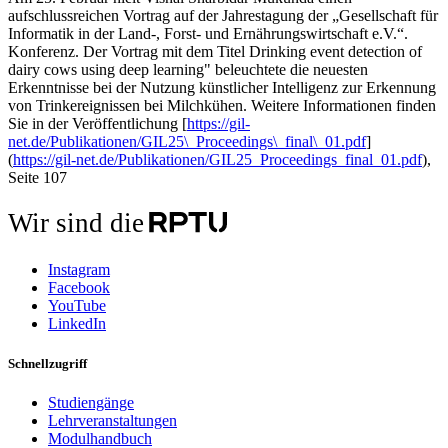
aufschlussreichen Vortrag auf der Jahrestagung der „Gesellschaft für
Informatik in der Land-, Forst- und Ernährungswirtschaft e.V.“.
Konferenz. Der Vortrag mit dem Titel Drinking event detection of
dairy cows using deep learning" beleuchtete die neuesten
Erkenntnisse bei der Nutzung künstlicher Intelligenz zur Erkennung
von Trinkereignissen bei Milchkühen. Weitere Informationen finden
Sie in der Veröffentlichung [
https://gil-
net.de/Publikationen/GIL25\_Proceedings\_final\_01.pdf
]
(
https://gil-net.de/Publikationen/GIL25_Proceedings_final_01.pdf
),
Seite 107
Wir sind die
Instagram
Facebook
YouTube
LinkedIn
Schnellzugriff
Studiengänge
Lehrveranstaltungen
Modulhandbuch